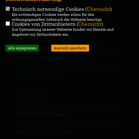
Wusterhausen
Technisch notwendige Cookies (
Übersicht
)
Die notwendigen Cookies werden allein für den
ordnungsgemäßen Gebrauch der Webseite benötigt.
Cookies von Drittanbietern (
Übersicht
)
IMPRESSUM
DATENSCHUTZ
KONTAKT
Zur Optimierung unserer Webseite binden wir Dienste und
Angebote von Drittanbietern ein.
CDU Dahme-Spreewald
Alle akzeptieren
Auswahl speichern
CDU Brandenburg
CDU Deutschlands
Junge Union
Königs Wusterhausen
MIT Dahme-Spreewald