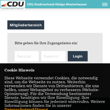
CDU Stadtverband Königs Wusterhausen
Mitgliederbereich
Bitte geben Sie Ihre Zugangsdaten ein:
Login
Cookie Hinweis
REGISTRIERUNG FÜR MITGLIEDER
Diese Webseite verwendet Cookies, die notwendig
sind, um die Webseite zu nutzen. Weiterhin
verwenden wir Dienste von Drittanbietern, die uns
helfen, unser Webangebot zu verbessern (Website-
Optmierung). Für die Verwendung bestimmter
Dienste, benötigen wir Ihre Einwilligung. Ihre
Einwilligung können Sie jederzeit widerrufen. Weitere
Informationen finden Sie in unserer
Internetpräsenz des CDU Stadtverbandes Königs
Datenschutzerklärung
.