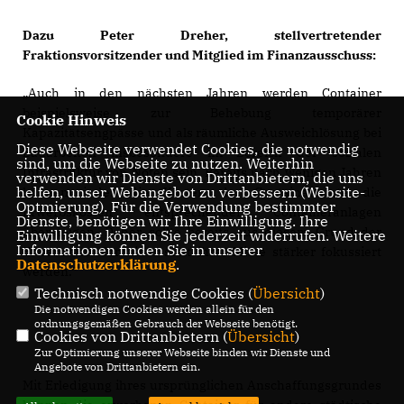
Dazu Peter Dreher, stellvertretender
Fraktionsvorsitzender und Mitglied im Finanzausschuss:
Auch in den nächsten Jahren werden Container
beispielsweise zur Behebung temporärer
Cookie Hinweis
Kapazitätsengpässe und als räumliche Ausweichlösung bei
Diese Webseite verwendet Cookies, die notwendig
Bauarbeiten insbesondere im Bereich der sozialen
sind, um die Webseite zu nutzen. Weiterhin
Infrastruktur von Nöten sein. Bereits nach wenigen Jahren
verwenden wir Dienste von Drittanbietern, die uns
helfen, unser Webangebot zu verbessern (Website-
können indes die Kosten der Containermiete die
Optmierung). Für die Verwendung bestimmter
Erwerbskosten entsprechender Containeranlagen
Dienste, benötigen wir Ihre Einwilligung. Ihre
übersteigen. Daher sollte bereits aus diesem Grund der
Einwilligung können Sie jederzeit widerrufen. Weitere
Informationen finden Sie in unserer
Erwerb von Container statt ihrer Miete stärker fokussiert
Datenschutzerklärung
.
werden.“
Technisch notwendige Cookies (
Übersicht
)
Die notwendigen Cookies werden allein für den
ordnungsgemäßen Gebrauch der Webseite benötigt.
Cookies von Drittanbietern (
Übersicht
)
Zur Optimierung unserer Webseite binden wir Dienste und
Angebote von Drittanbietern ein.
Mit Erledigung ihres ursprünglichen Anschaffungsgrundes