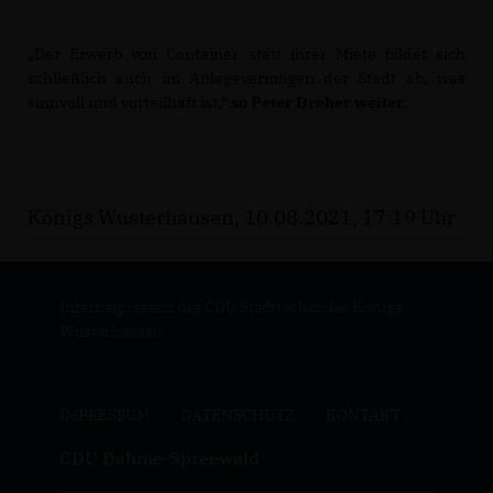
Der Erwerb von Container statt ihrer Miete bildet sich
schließlich auch im Anlagevermögen der Stadt ab, was
sinnvoll und vorteilhaft ist,“
so Peter Dreher weiter
.
Königs Wusterhausen, 10.08.2021, 17:19 Uhr
Internetpräsenz des CDU Stadtverbandes Königs
Wusterhausen
IMPRESSUM
DATENSCHUTZ
KONTAKT
CDU Dahme-Spreewald