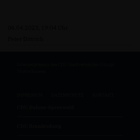
06.04.2023, 19:04 Uhr
Peter Dittrich
Internetpräsenz des CDU Stadtverbandes Königs
Wusterhausen
IMPRESSUM
DATENSCHUTZ
KONTAKT
CDU Dahme-Spreewald
CDU Brandenburg