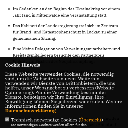
Im Gedenken an den Beginn des Ukrainekrieg vor einem
Jahr fand in Mittenwalde eine Veranstaltung statt.
Das Kabinett der Landesregierung traf sich im Zentrum
für Brand- und Katastrophenschutz in Luckau zu einer
gemeinsamen Sitzung.
Eine kleine Delegation von Verwaltungsmitarbeitern und
Kreistagsmitgliedern besuchte den Partnerkreis
Wolsztyn anlässlich des Neujahrsempfangs.
Cookie Hinweis
Zum Kreisfeuerwehrverband gehören 151 freiwillige
Diese Webseite verwendet Cookies, die notwendig
Feuerwehren
sind, um die Webseite zu nutzen. Weiterhin
verwenden wir Dienste von Drittanbietern, die uns
helfen, unser Webangebot zu verbessern (Website-
Seit März gibt es im Kreis das Amt für
Optmierung). Für die Verwendung bestimmter
Informationstechnik und Digitalisierung, um den
Dienste, benötigen wir Ihre Einwilligung. Ihre
Einwilligung können Sie jederzeit widerrufen. Weitere
steigenden Anforderungen der Digitalisierung innerhalb
Informationen finden Sie in unserer
der Verwaltung gerecht zu werden.
Datenschutzerklärung
.
Im Zuge der anstehenden Krankenhausreform und den
Technisch notwendige Cookies (
Übersicht
)
Ausbau der Notfallversorgung will Sana sein Anteil auf
Die notwendigen Cookies werden allein für den