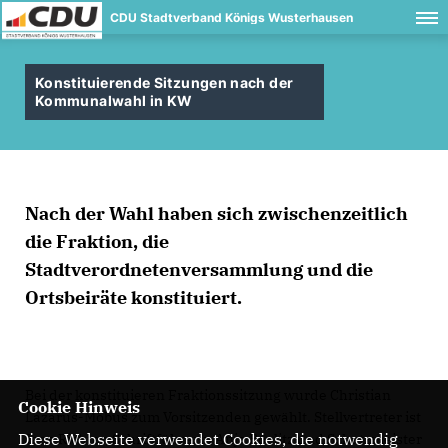
CDU Stadtverband Königs Wusterhausen
Konstituierende Sitzungen nach der
Kommunalwahl in KW
Nach der Wahl haben sich zwischenzeitlich
die Fraktion, die
Stadtverordnetenversammlung und die
Ortsbeiräte konstituiert.
Bei der konstituieren Fraktionssitzung wurde Christian
Cookie Hinweis
Lazarus-Möbus zum Vorsitzenden gewählt. Stellvertreter ist
Diese Webseite verwendet Cookies, die notwendig
Jens Richter, Schriftführerin Anja Boelitz und Schatzmeister