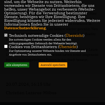
sind, um die Webseite zu nutzen. Weiterhin
Andreas Dommisch.
verwenden wir Dienste von Drittanbietern, die uns
helfen, unser Webangebot zu verbessern (Website-
Optmierung). Für die Verwendung bestimmter
Nach der Fraktion konstituierten sich die Ortsbeiräte. Hier
Dienste, benötigen wir Ihre Einwilligung. Ihre
konnten wir wieder einige Ortsvorsteherposten besetzen.
Einwilligung können Sie jederzeit widerrufen. Weitere
So wurden Alexander Pohle in Senzig, Uwe Friedrich in
Informationen finden Sie in unserer
Datenschutzerklärung
.
Zeesen und Martin Meinert im Kablow wieder gewählt. Neu
in die Ortsvorsteherriege hinzugekommen ist Anja Boelitz
Technisch notwendige Cookies (
Übersicht
)
in Zernsdorf.
Die notwendigen Cookies werden allein für den
ordnungsgemäßen Gebrauch der Webseite benötigt.
Cookies von Drittanbietern (
Übersicht
)
In der Stadtverordnetenversammlung stellen wir mit Laura
Zur Optimierung unserer Webseite binden wir Dienste und
Lazarus wieder die Vorsitzende und haben somit insgesamt
Angebote von Drittanbietern ein.
fünf herausausgehobene Posten in der Stadt besetzt.
Alle akzeptieren
Auswahl speichern
20.07.2024, 16:15 Uhr
Christian Lazarus-Möbus