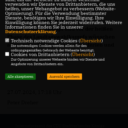
verwenden wir Dienste von Drittanbietern, die uns
helfen, unser Webangebot zu verbessern (Website-
Optmierung). Für die Verwendung bestimmter
Dienste, benötigen wir Ihre Einwilligung. Ihre
Nach einem intensiven
Einwilligung können Sie jederzeit widerrufen. Weitere
Informationen finden Sie in unserer
Kommunalwahlkampf und vor der heißen
Datenschutzerklärung
.
Phase des Landtagswahlkampfs wünschen
Technisch notwendige Cookies (
Übersicht
)
allen weiterhin schöne Sommerferien und
Die notwendigen Cookies werden allein für den
ordnungsgemäßen Gebrauch der Webseite benötigt.
eine erholsame Zeit.
Cookies von Drittanbietern (
Übersicht
)
Zur Optimierung unserer Webseite binden wir Dienste und
Angebote von Drittanbietern ein.
Alle akzeptieren
Auswahl speichern
27.07.2024, 17:18 Uhr
Peter Dreher
Internetpräsenz des CDU Stadtverbandes Königs