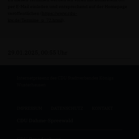
per E-Mail einladen und entsprechend auf der Homepage
veröffentlichen (
https://www.cdu-
kw.de/Termine_p_72.html
).
29.01.2025, 00:55 Uhr
Internetpräsenz des CDU Stadtverbandes Königs
Wusterhausen
IMPRESSUM
DATENSCHUTZ
KONTAKT
CDU Dahme-Spreewald