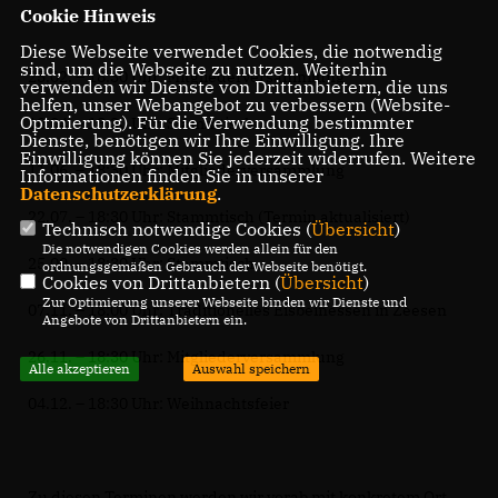
Cookie Hinweis
Diese Webseite verwendet Cookies, die notwendig
sind, um die Webseite zu nutzen. Weiterhin
25.02. – 18:30 Uhr: Mitgliederversammlung
verwenden wir Dienste von Drittanbietern, die uns
helfen, unser Webangebot zu verbessern (Website-
Optmierung). Für die Verwendung bestimmter
10.04. – 18:30 Uhr: Stammtisch
Dienste, benötigen wir Ihre Einwilligung. Ihre
Einwilligung können Sie jederzeit widerrufen. Weitere
11.06. – 18:30 Uhr: Mitgliederversammlung
Informationen finden Sie in unserer
Datenschutzerklärung
.
22.07. – 18:30 Uhr: Stammtisch (Termin aktualisiert)
Technisch notwendige Cookies (
Übersicht
)
Die notwendigen Cookies werden allein für den
25.09. – 18:30 Uhr: Stammtisch
ordnungsgemäßen Gebrauch der Webseite benötigt.
Cookies von Drittanbietern (
Übersicht
)
Zur Optimierung unserer Webseite binden wir Dienste und
07.11. – 18:00 Uhr: Traditionelles Eisbeinessen in Zeesen
Angebote von Drittanbietern ein.
26.11. – 18:30 Uhr: Mitgliederversammlung
Alle akzeptieren
Auswahl speichern
04.12. – 18:30 Uhr: Weihnachtsfeier
Zu diesen Terminen werden wir vorab mit konkretem Ort