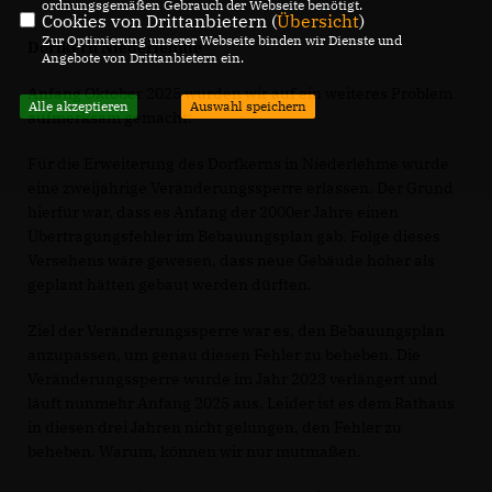
ordnungsgemäßen Gebrauch der Webseite benötigt.
Cookies von Drittanbietern (
Übersicht
)
Zur Optimierung unserer Webseite binden wir Dienste und
Dorfkern Niederlehme
Angebote von Drittanbietern ein.
Anfang Oktober 2025 wurden wir auf ein weiteres Problem
Alle akzeptieren
Auswahl speichern
aufmerksam gemacht:
Für die Erweiterung des Dorfkerns in Niederlehme wurde
eine zweijährige Veränderungssperre erlassen. Der Grund
hierfür war, dass es Anfang der 2000er Jahre einen
Übertragungsfehler im Bebauungsplan gab. Folge dieses
Versehens wäre gewesen, dass neue Gebäude höher als
geplant hätten gebaut werden dürften.
Ziel der Veränderungssperre war es, den Bebauungsplan
anzupassen, um genau diesen Fehler zu beheben. Die
Veränderungssperre wurde im Jahr 2023 verlängert und
läuft nunmehr Anfang 2025 aus. Leider ist es dem Rathaus
in diesen drei Jahren nicht gelungen, den Fehler zu
beheben. Warum, können wir nur mutmaßen.