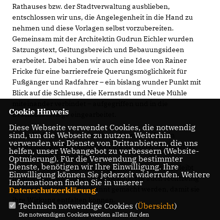
Rathauses bzw. der Stadtverwaltung ausblieben,
entschlossen wir uns, die Angelegenheit in die Hand zu
nehmen und diese Vorlagen selbst vorzubereiten.
Gemeinsam mit der Architektin Gudrun Eichler wurden
Satzungstext, Geltungsbereich und Bebauungsideen
erarbeitet. Dabei haben wir auch eine Idee von Rainer
Fricke für eine barrierefreie Querungsmöglichkeit für
Fußgänger und Radfahrer – ein bislang wunder Punkt mit
Blick auf die Schleuse, die Kernstadt und Neue Mühle
miteinander verbindet – aufgegriffen und in die
Cookie Hinweis
Beschlussvorlage eingearbeitet.
Diese Webseite verwendet Cookies, die notwendig
sind, um die Webseite zu nutzen. Weiterhin
Beide Vorlagen, der Aufstellungsbeschluss für ein
verwenden wir Dienste von Drittanbietern, die uns
Bebauungsplanverfahren und die Veränderungssperre,
helfen, unser Webangebot zu verbessern (Website-
fanden am 9. Dezember in der
Optmierung). Für die Verwendung bestimmter
Dienste, benötigen wir Ihre Einwilligung. Ihre
Stadtverordnetenversammlung eine Mehrheit. Es bleibt
Einwilligung können Sie jederzeit widerrufen. Weitere
nunmehr abzuwarten, ob die Beschlüsse auch rechtzeitig
Informationen finden Sie in unserer
und ordnungsgemäß bekannt gemacht werden, damit sie
Datenschutzerklärung
.
ihre Wirkung entfalten können.
Technisch notwendige Cookies (
Übersicht
)
Die notwendigen Cookies werden allein für den